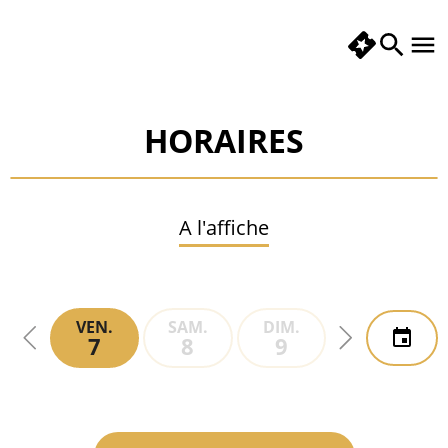
HORAIRES
A l'affiche
VEN.
SAM.
DIM.
LUN.
7
8
9
10